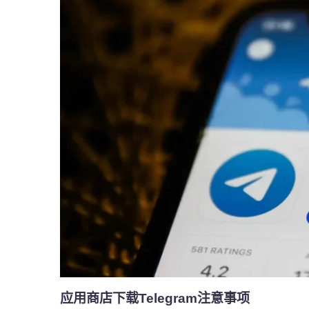
应用商店下载Telegram注意事项