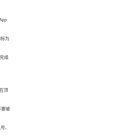
pp
图标为
导完成
，在顶
不要被
机号、