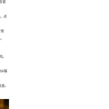
击官
备，点
步安
m。
风险。
56等
信息、