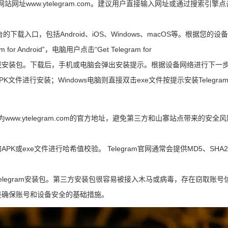
网址www.ytelegram.com。建议用户直接输入网址或通过搜索引擎点
台的下载入口，包括Android、iOS、Windows、macOS等。根据您的设
Android”，电脑用户点击“Get Telegram for
载安装包。下载后，手机或电脑会弹出安装提示。根据设备网络进行下一
K文件进行安装；Windows电脑则直接双击exe文件按提示安装Telegra
ww.ytelegram.com的官方地址，避免第三方和山寨站点带来的安全
或exe文件进行哈希值校验。 Telegram官网通常会提供MD5、SHA2
。
legram安装包。第三方安装包很容易被接入木马或病毒，存在窃取账号
是确保账号和设备安全的基础措施。