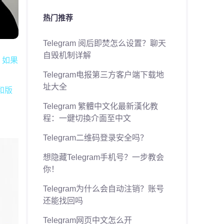
热门推荐
Telegram 阅后即焚怎么设置？聊天
自毁机制详解
装。如果
Telegram电报第三方客户端下载地
址大全
和版
Telegram 繁體中文化最新漢化教
程：一鍵切換介面至中文
Telegram二维码登录安全吗？
想隐藏Telegram手机号？一步教会
你！
Telegram为什么会自动注销？账号
还能找回吗
Telegram网页中文怎么开