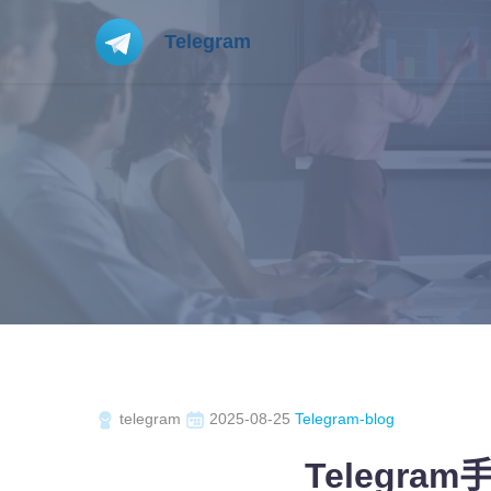
Telegram
telegram
2025-08-25
Telegram-blog
Telegr