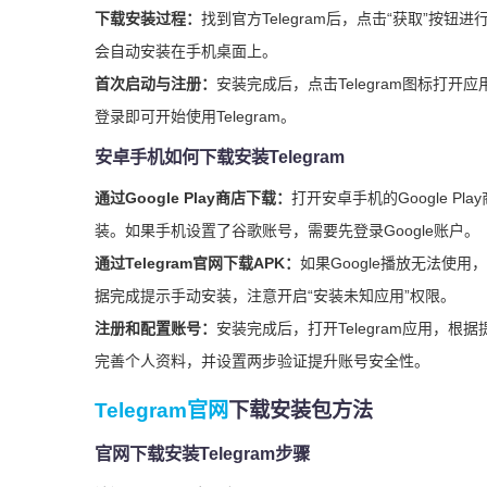
下载安装过程：
找到官方Telegram后，点击“
获取”按钮进
会自动安装在手机桌面上。
首次启动与注册：
安装完成后，点击Telegram图标打
登录即可开始使用Telegram。
安卓手机如何下载安装Telegram
通过Google Play商店下载：
打开安卓手机的Google Play
装。如果手机设置了谷歌账号，需要先登录Google账户。
通过Telegram官网下载APK：
如果
Google播放
无法使用，可
据完成提示手动安装，注意开启“安装未知应用”权限。
注册和配置账号：
安装完成后，打开Telegram应用，
完善个人资料，并设置两步验证提升账号安全性。
Telegram官网
下载安装包方法
官网下载安装Telegram步骤