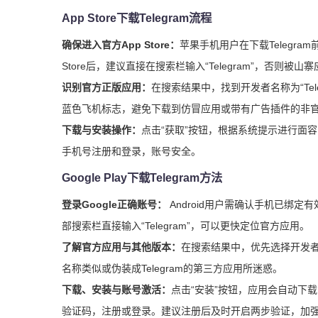
App Store下载Telegram流程
确保进入官方App Store：
苹果手机用户在下载Telegra
Store后，建议直接在搜索栏输入“Telegram”，否则被山
识别官方正版应用：
在搜索结果中，找到开发者名称为“Telegr
蓝色飞机标志，避免下载到仿冒应用或带有广告插件的非
下载与安装操作：
点击“获取”按钮，根据系统提示进行面
手机号注册和登录，账号安全。
Google Play下载Telegram方法
登录Google正确账号：
Android用户需确认手机已绑定有效的
部搜索栏直接输入“Telegram”，可以更快定位官方应用。
了解官方应用与其他版本：
在搜索结果中，优先选择开发者为“
名称类似或伪装成Telegram的第三方应用所迷惑。
下载、安装与账号激活：
点击“安装”按钮，应用会自动下载
验证码，注册或登录。建议注册后及时开启两步验证，加