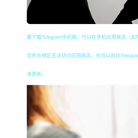
要下载
Telegram手机版
，可以在手机应用商店（如苹果Ap
您所在地区无法访问应用商店，也可以前往
Teleg
本更新。