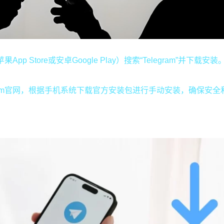
p Store或安卓Google Play）搜索“Telegram”并下载安
ram官网
，根据手机系统下载官方安装包进行手动安装，确保安全