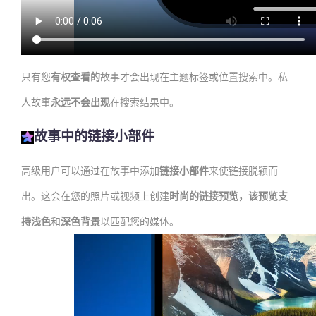
只有您
有权查看的
故事才会出现在主题标签或位置搜索中。私
人故事
永远不会出现
在搜索结果中。
故事中的链接小部件
高级用户可以通过在故事中添加
链接小部件
来使链接脱颖而
出。这会在您的照片或视频上创建
时尚的链接预览，该预览支
持
浅色
和
深色背景
以匹配您的媒体。