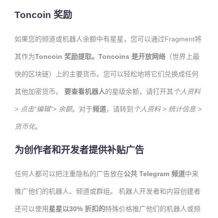
Toncoin 奖励
如果您的频道或机器人余额中有星星，您可以通过Fragment将
其作为
Toncoin 奖励提取。Toncoins 是
开放网络
（世界上最
快的区块链）上的主要货币。您可以轻松地将它们兑换成任何
其他加密货币。
要查看机器人
的星级余额，请打开其
个人资料
> 点击“编辑”> 余额
。对于
频道
，请转到
个人资料 > 统计信息 >
货币化
。
为创作者和开发者提供补贴广告
任何人都可以把注重隐私的广告放在
公共 Telegram 频道
中来
推广他们的机器人、频道或群组。 机器人开发者和内容创建者
还可以使用
星星以
30% 折扣的
特殊价格推广他们的机器人或频