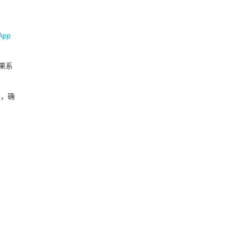
App
果系
步，确