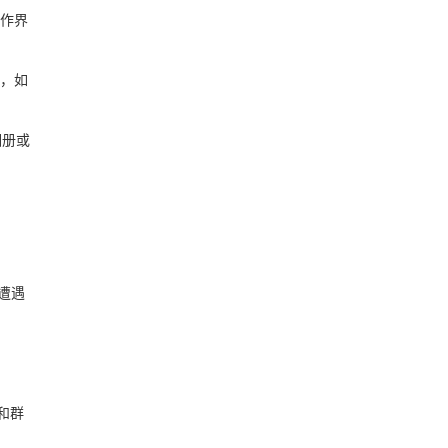
操作界
项，如
相册或
免遭遇
和群