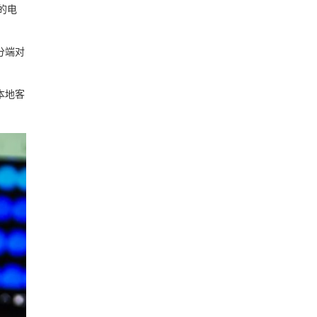
的电
分端对
本地客